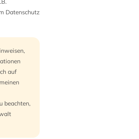
.B.
dem Datenschutz
inweisen,
mationen
ich auf
 meinen
zu beachten,
nwalt