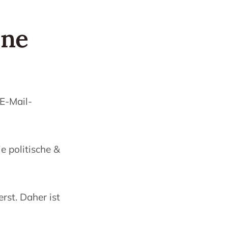
ene
E-Mail-
 politische &
rst. Daher ist