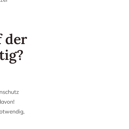
 der
tig?
enschutz
davon!
notwendig,