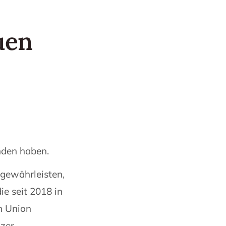
uen
n
nden haben.
gewährleisten,
e seit 2018 in
en Union
izer