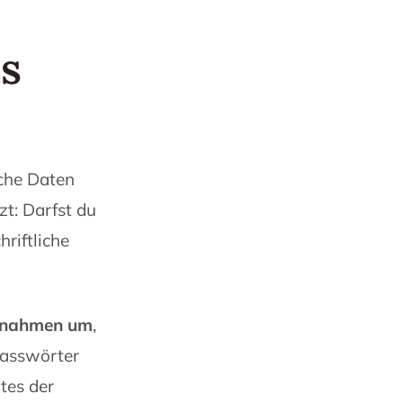
as
che Daten
t: Darfst du
riftliche
ssnahmen um
,
Passwörter
tes der